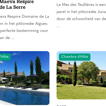
Maeva Respire
Le Mas des Teullières is ee
de La Serre
parel in het pittoreske Ju
va Respire Domaine de La
door de schoonheid van de
en in het pittoreske Aigues-
...
n perfecte bestemming voor
an de ...
'Hôte
Chambre d'Hôte