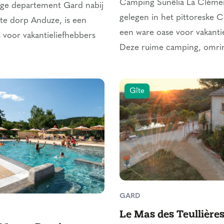
Camping Sunêlia La Cléme
ige departement Gard nabij
gelegen in het pittoreske C
te dorp Anduze, is een
een ware oase voor vakanti
s voor vakantieliefhebbers
Deze ruime camping, omrin
Gîte
GARD
Le Mas des Teullière