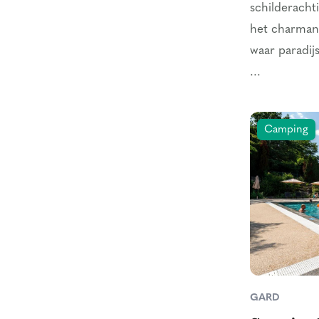
schilderacht
het charman
waar paradij
...
Camping
GARD