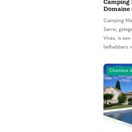
Camping 
Domaine 
Camping Mae
Serre, geleg
Vives, is ee
liefhebbers v
Chambre d