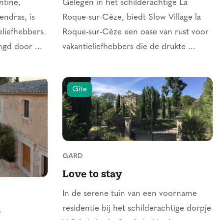
ntine,
Gelegen in het schilderachtige La
endras, is
Roque-sur-Cèze, biedt Slow Village la
eliefhebbers.
Roque-sur-Cèze een oase van rust voor
gd door ...
vakantieliefhebbers die de drukte ...
Gîte
GARD
Love to stay
In de serene tuin van een voorname
s
residentie bij het schilderachtige dorpje