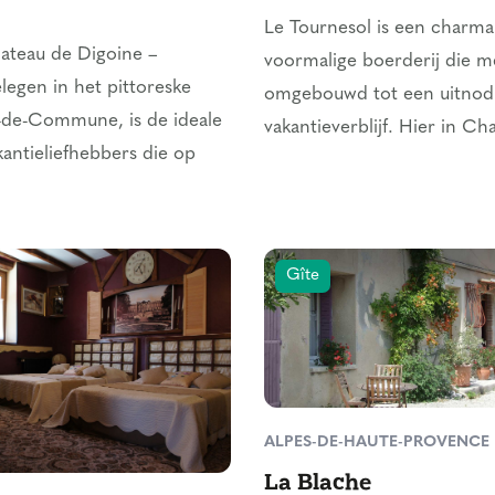
Le Tournesol is een charma
teau de Digoine –
voormalige boerderij die me
elegen in het pittoreske
omgebouwd tot een uitnod
-de-Commune, is de ideale
vakantieverblijf. Hier in Ch
kantieliefhebbers die op
Gîte
ALPES-DE-HAUTE-PROVENCE
La Blache