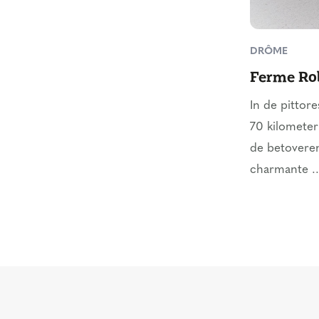
DRÔME
Ferme Ro
In de pittor
70 kilometer
de betovere
charmante ..