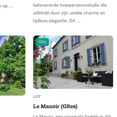
betoverende tweepersoonsstudio die
 op ...
uitblinkt door zijn unieke charme en
tijdloze elegantie. Dit ...
Gîte
LOT
Le Manoir (Gîtes)
Le Manoir, een voormalig koetshuis dat