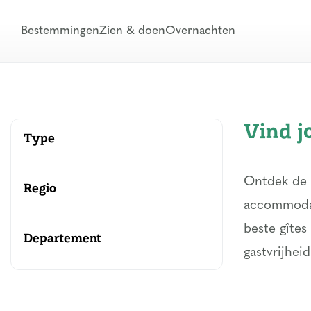
Bestemmingen
Zien & doen
Overnachten
Vind j
Type
Ontdek de m
Regio
accommodati
beste gîtes
Departement
gastvrijhei