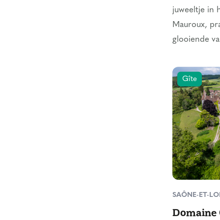
juweeltje in 
Mauroux, pra
glooiende val
Gîte
SAÔNE-ET-LO
Domaine 