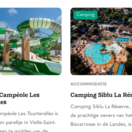
Camping
ACCOMMODATIE
Campéole Les
Camping Siblu La Ré
les
Camping Siblu La Réserve,
péole Les Tourterelles is
de prachtige oevers van he
 pareltje in Vielle-Saint-
Biscarrosse in de Landes, is 
egen te midden van de