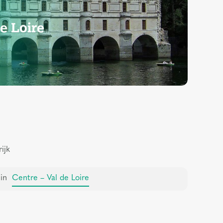
e Loire
rijk
in
Centre – Val de Loire