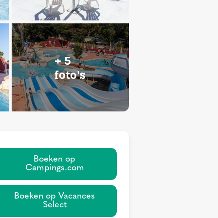
+ 5
foto's
Boeken op
Campings.com
Boeken op Vacances
Select