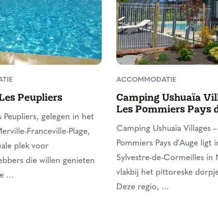
TIE
ACCOMMODATIE
es Peupliers
Camping Ushuaïa Vil
Les Pommiers Pays 
Peupliers, gelegen in het
Camping Ushuaïa Villages –
rville-Franceville-Plage,
Pommiers Pays d'Auge ligt i
eale plek voor
Sylvestre-de-Cormeilles in
hebbers die willen genieten
vlakbij het pittoreske dorpj
 ...
Deze regio, ...