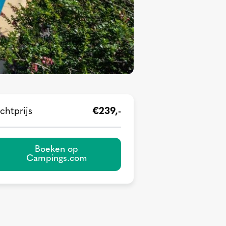
chtprijs
€239,-
Boeken op
Campings.com