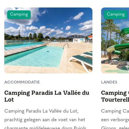
Camping
Camping
ACCOMMODATIE
LANDES
Camping Paradis La Vallée du
Camping 
Lot
Tourterel
Camping Paradis La Vallée du Lot,
Camping Cam
prachtig gelegen aan de voet van het
een verborgen
charmante middeleeuwse dorp Pujols,
Girons, gel