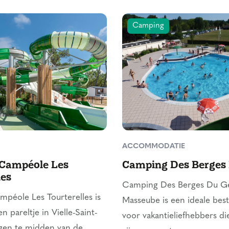
Camping
ACCOMMODATIE
Campéole Les
Camping Des Berges
les
Camping Des Berges Du Ge
péole Les Tourterelles is
Masseube is een ideale be
 pareltje in Vielle-Saint-
voor vakantieliefhebbers di
egen te midden van de