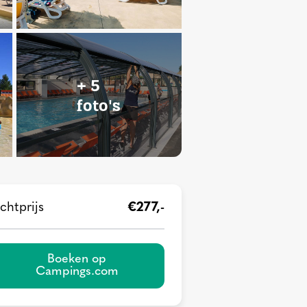
+ 5
foto's
chtprijs
€277,-
Boeken op
Campings.com