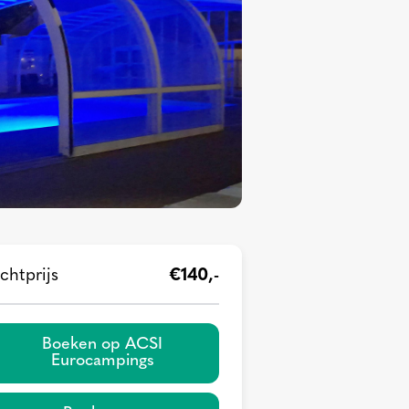
chtprijs
€140,-
Boeken op ACSI
Eurocampings