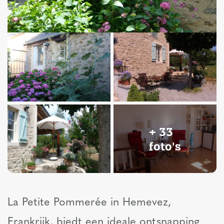
+ 33
foto's
La Petite Pommerée in Hemevez,
Frankrijk, biedt een ideale ontsnapping