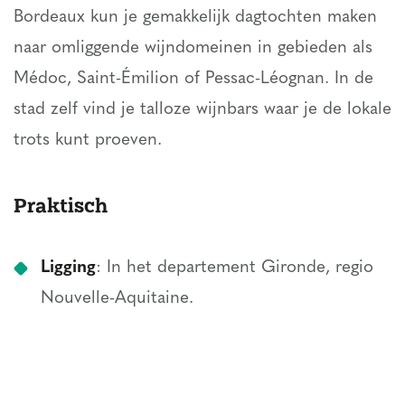
Bordeaux kun je gemakkelijk dagtochten maken
naar omliggende wijndomeinen in gebieden als
Médoc, Saint-Émilion of Pessac-Léognan. In de
stad zelf vind je talloze wijnbars waar je de lokale
trots kunt proeven.
Praktisch
Ligging
: In het departement Gironde, regio
Nouvelle-Aquitaine.
Bereikbaarheid
: Goed bereikbaar per trein,
auto en vliegtuig. De TGV brengt je in zo’n