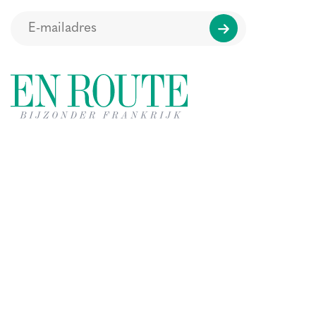
Regio's
Auvergne-Rhône-Alpes
Bourgogne-Franche-Comté
Bretagne
Centre – Val de Loire
Corsica
Grand Est
Hauts de France