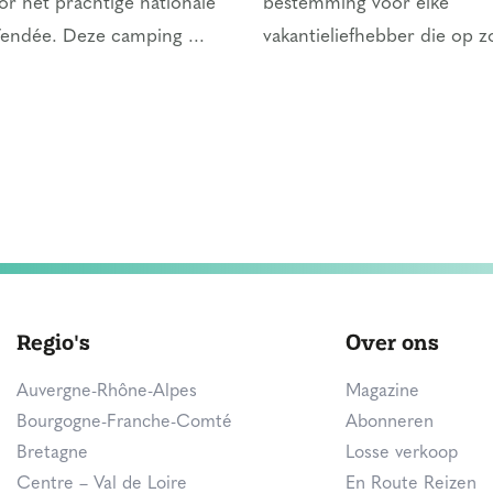
r het prachtige nationale
bestemming voor elke
Vendée. Deze camping ...
vakantieliefhebber die op zo
Regio's
Over ons
Auvergne-Rhône-Alpes
Magazine
Bourgogne-Franche-Comté
Abonneren
Bretagne
Losse verkoop
Centre – Val de Loire
En Route Reizen