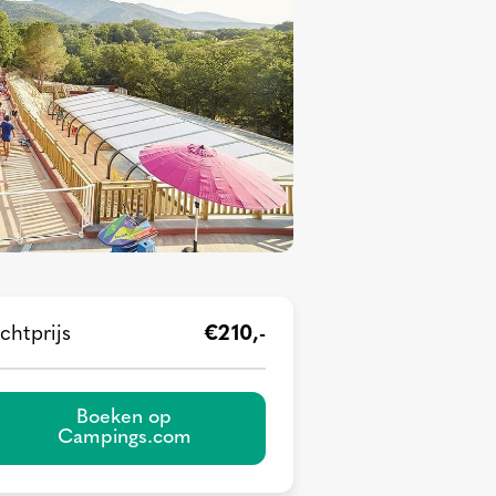
chtprijs
€210,-
Boeken op
Campings.com