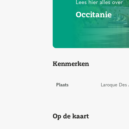
Lees hier alles over
Occitanie
Kenmerken
Plaats
Laroque Des A
Op de kaart