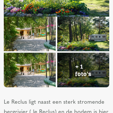
+ 1
foto's
Le Reclus ligt naast een sterk stromende
bergrivier ( le Reclus) en de bodem is hier