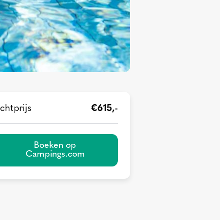
chtprijs
€615,-
Boeken op
Campings.com