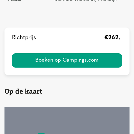
Richtprijs
€262,-
Boeken op Campings.com
Op de kaart