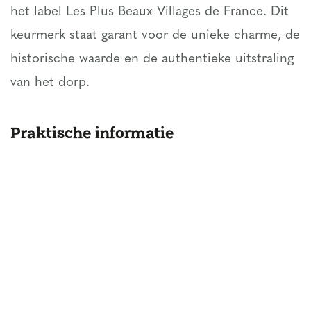
het label Les Plus Beaux Villages de France. Dit
keurmerk staat garant voor de unieke charme, de
historische waarde en de authentieke uitstraling
van het dorp.
Praktische informatie
Beste tijd voor een bezoek
: Het voorjaar en
de herfst, wanneer het rustiger is en het dorp
op zijn mooist.
Ligging
: Op ongeveer 35 kilometer van Lyon,
dus perfect voor een dagtrip.