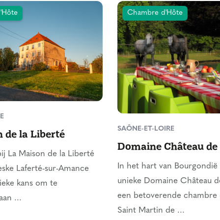
'Hôte
Chambre d'Hôte
E
SAÔNE-ET-LOIRE
 de la Liberté
Domaine Château de 
bij La Maison de la Liberté
In het hart van Bourgondië 
reske Laferté-sur-Amance
unieke Domaine Château d
ieke kans om te
een betoverende chambre 
an ...
Saint Martin de ...