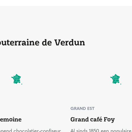
Souterraine de Verdun
GRAND EST
Lemoine
Grand café Foy
opend chocolatier-confiseur
Al sinds 1850 een populaire