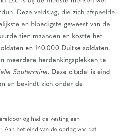
d-Est, is bij de meeste mensen wel
un. Deze veldslag, die zich afspeelde
elijkste en bloedigste geweest van de
duurde tien maanden en kostte het
soldaten en 140.000 Duitse soldaten.
jn meerdere herdenkingsplekken te
delle Souterraine
. Deze citadel is eind
n en bevindt zich onder de
ereldoorlog had de vesting een
r. Aan het eind van de oorlog was dat