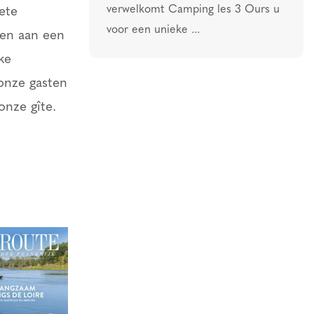
verwelkomt Camping les 3 Ours u
iete
voor een unieke ...
ken aan een
ke
 onze gasten
onze gîte.