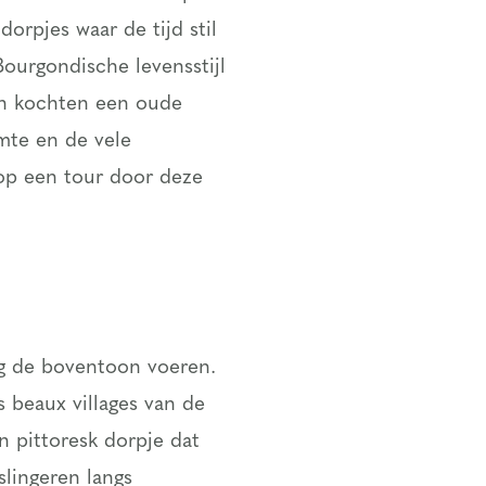
orpjes waar de tijd stil
ourgondische levensstijl
en kochten een oude
imte en de vele
 op een tour door deze
ing de boventoon voeren.
s beaux villages van de
n pittoresk dorpje dat
 slingeren langs