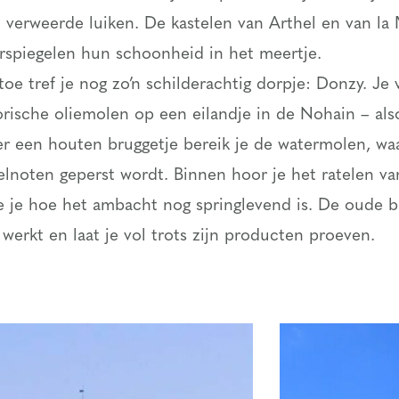
erweerde luiken. De kastelen van Arthel en van la
erspiegelen hun schoonheid in het meertje.
oe tref je nog zo’n schilderachtig dorpje: Donzy. Je 
torische oliemolen op een eilandje in de Nohain – al
ver een houten bruggetje bereik je de watermolen, wa
elnoten geperst wordt. Binnen hoor je het ratelen van
 je hoe het ambacht nog springlevend is. De oude baa
 werkt en laat je vol trots zijn producten proeven.