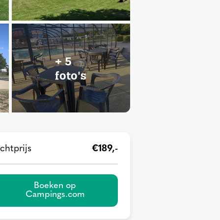
+ 5
foto's
chtprijs
€189,-
Boeken op
Campings.com