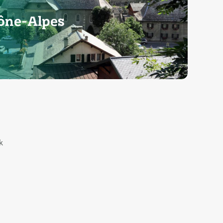
ône-Alpes
k