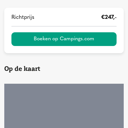
Richtprijs
€247,-
Boeken op Campings.com
Op de kaart