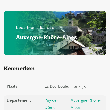
Lees hier alles over
Auvergne-Rhône-Alpes
Kenmerken
Plaats
La Bourboule, Frankrijk
Departement
Puy-de-
in
Auvergne-Rhône-
Dôme
Alpes