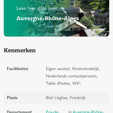
Lees hier alles over
Auvergne-Rhône-Alpes
Kenmerken
Facilitieiten
Eigen sanitair, Kindvriendelijk,
Nederlands contactpersoon,
Table d'hotes, WiFi
Plaats
Blot L'eglise, Frankrijk
Departement
Puy-de-
in
Auvergne-Rhône-