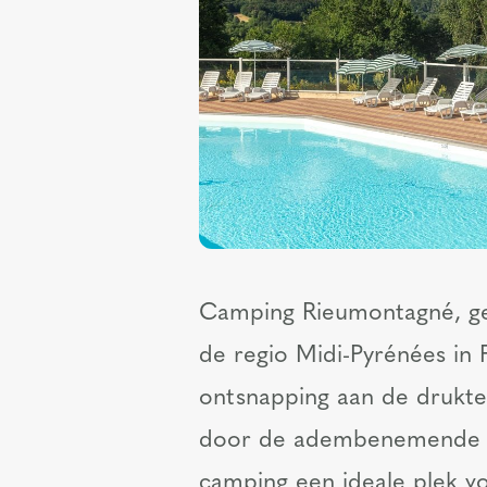
Camping Rieumontagné, gel
de regio Midi-Pyrénées in 
ontsnapping aan de drukte
door de adembenemende na
camping een ideale plek vo