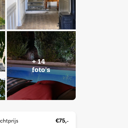
+ 14
foto's
chtprijs
€75,-