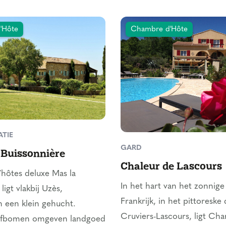
'Hôte
Chambre d'Hôte
TIE
GARD
 Buissonnière
Chaleur de Lascours
hôtes deluxe Mas la
In het hart van het zonnige
ligt vlakbij Uzès,
Frankrijk, in het pittoreske
n een klein gehucht.
Cruviers-Lascours, ligt Ch
ijfbomen omgeven landgoed