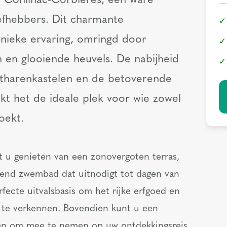
p Conilhac-Corbières, een ware
efhebbers. Dit charmante
unieke ervaring, omringd door
n en glooiende heuvels. De nabijheid
tharenkastelen en de betoverende
 het de ideale plek voor wie zowel
oekt.
nt u genieten van een zonovergoten terras,
ssend zwembad dat uitnodigt tot dagen van
rfecte uitvalsbasis om het rijke erfgoed en
 te verkennen. Bovendien kunt u een
len om mee te nemen op uw ontdekkingsreis,