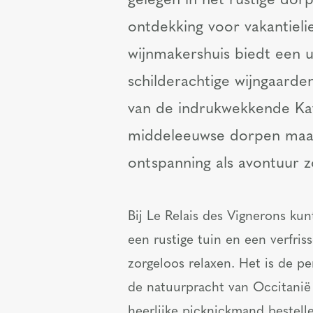
gelegen in het rustige dor
ontdekking voor vakantieli
wijnmakershuis biedt een 
schilderachtige wijngaarde
van de indrukwekkende Ka
middeleeuwse dorpen maakt
ontspanning als avontuur z
Bij Le Relais des Vignerons ku
een rustige tuin en een verfri
zorgeloos relaxen. Het is de pe
de natuurpracht van Occitanië
heerlijke picknickmand bestel