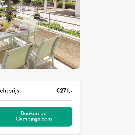
chtprijs
€271,-
Boeken op
Campings.com