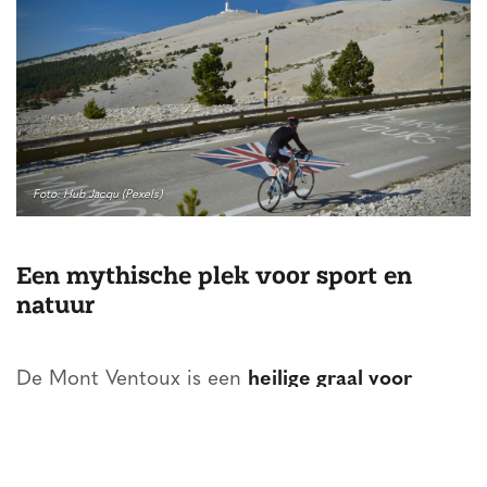
Foto: Hub Jacqu (Pexels)
Een mythische plek voor sport en
natuur
De Mont Ventoux is een
heilige graal voor
wielrenners
, maar ook wandelaars en
natuurliefhebbers kunnen hier hun hart ophalen.