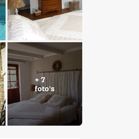
+ 7
foto's