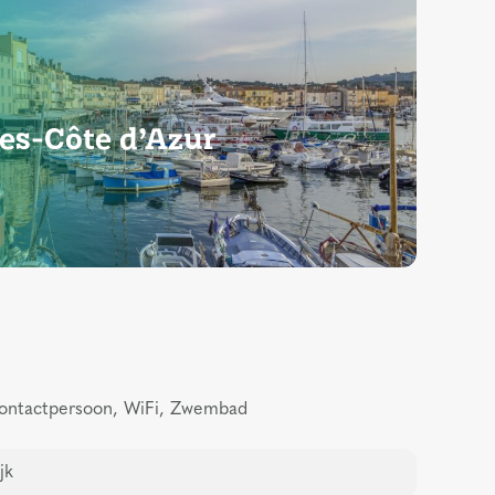
es-Côte d’Azur
ontactpersoon, WiFi, Zwembad
jk