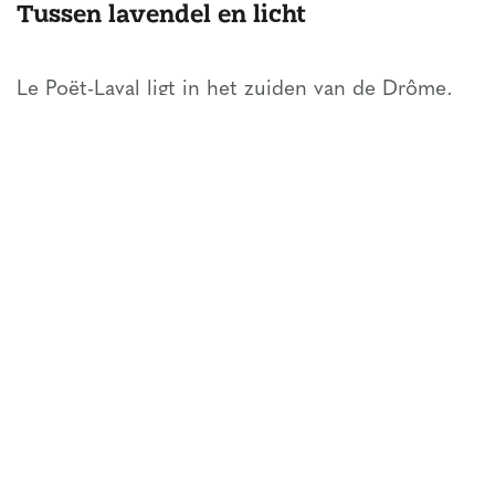
Tussen lavendel en licht
Le Poët-Laval ligt in het zuiden van de Drôme,
vlak bij de grens met de Provence. Die ligging
zorgt voor een mooie mix van ruige natuur en
het zachte licht waar de Provence zo bekend om
staat. In juni en juli staan de lavendelvelden in
bloei en kleurt de omgeving paars. In de herfst
verandert alles in warme tinten van geel en
oranje, en in de omliggende dorpen, zoals
Dieulefit
, worden dan vaak oogstfeesten en
markten gehouden.