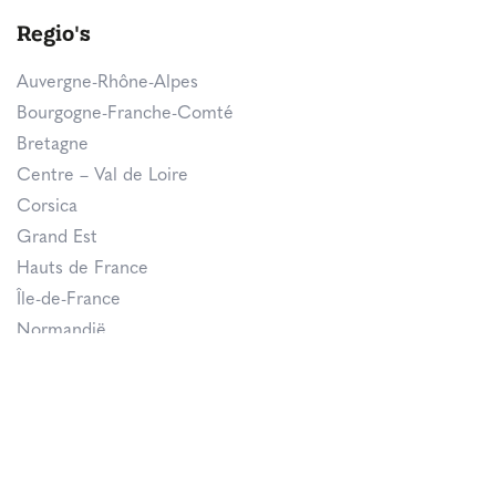
Regio's
Auvergne-Rhône-Alpes
Bourgogne-Franche-Comté
Bretagne
Centre – Val de Loire
Corsica
Grand Est
Hauts de France
Île-de-France
Normandië
Nouvelle-Aquitaine
Occitanie
Pays de la Loire
Provence-Alpes-Côte d’Azur